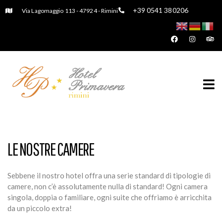
+39 0541 380206
Via Lagomaggio 113 - 47924 - Rimini
LE NOSTRE CAMERE
Sebbene il nostro hotel offra una serie standard di tipologie di
camere, non c’è assolutamente nulla di standard! Ogni camera
singola, doppia o familiare, ogni suite che offriamo è arricchita
da un piccolo extra!