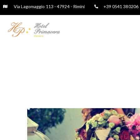
Via Lagomaggio 113 - 47924 - Rimini
+39 0541 380206