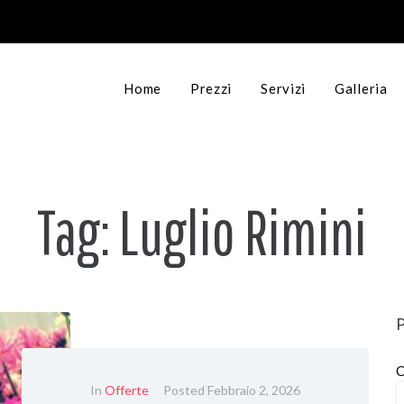
Home
Prezzi
Servizi
Galleria
Tag:
Luglio Rimini
C
In
Offerte
Posted
Febbraio 2, 2026