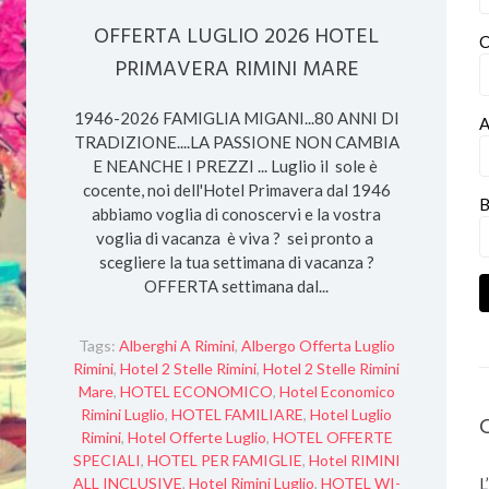
OFFERTA LUGLIO 2026 HOTEL
C
PRIMAVERA RIMINI MARE
1946-2026 FAMIGLIA MIGANI...80 ANNI DI
A
TRADIZIONE....LA PASSIONE NON CAMBIA
E NEANCHE I PREZZI ... Luglio il sole è
cocente, noi dell'Hotel Primavera dal 1946
B
abbiamo voglia di conoscervi e la vostra
voglia di vacanza è viva ? sei pronto a
scegliere la tua settimana di vacanza ?
OFFERTA settimana dal...
Tags:
Alberghi A Rimini
,
Albergo Offerta Luglio
Rimini
,
Hotel 2 Stelle Rimini
,
Hotel 2 Stelle Rimini
Mare
,
HOTEL ECONOMICO
,
Hotel Economico
Rimini Luglio
,
HOTEL FAMILIARE
,
Hotel Luglio
Rimini
,
Hotel Offerte Luglio
,
HOTEL OFFERTE
SPECIALI
,
HOTEL PER FAMIGLIE
,
Hotel RIMINI
L
ALL INCLUSIVE
,
Hotel Rimini Luglio
,
HOTEL WI-