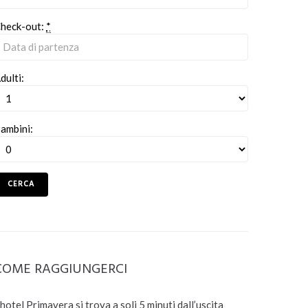
heck-out:
*
dulti:
ambini:
COME RAGGIUNGERCI
’hotel Primavera si trova a soli 5 minuti dall’uscita