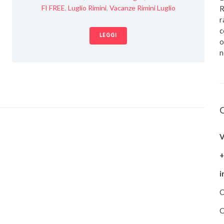
FI FREE
,
Luglio Rimini
,
Vacanze Rimini Luglio
R
r
c
LEGGI
o
n
V
+
i
C
C